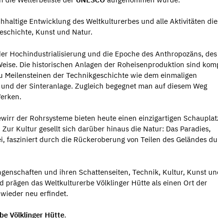
altige Entwicklung des Weltkulturerbes und alle Aktivitäten die
Geschichte, Kunst und Natur.
e der Hochindustrialisierung und die Epoche des Anthropozäns, des
ise. Die historischen Anlagen der Roheisenproduktion sind komp
u Meilensteinen der Technikgeschichte wie dem einmaligen
und der Sinteranlage. Zugleich begegnet man auf diesem Weg
Werken.
ewirr der Rohrsysteme bieten heute einen einzigartigen Schauplat
 Zur Kultur gesellt sich darüber hinaus die Natur: Das Paradies,
i, fasziniert durch die Rückeroberung von Teilen des Geländes d
ungenschaften und ihren Schattenseiten, Technik, Kultur, Kunst u
d prägen das Weltkulturerbe Völklinger Hütte als einen Ort der
wieder neu erfindet.
rbe Völklinger Hütte
.