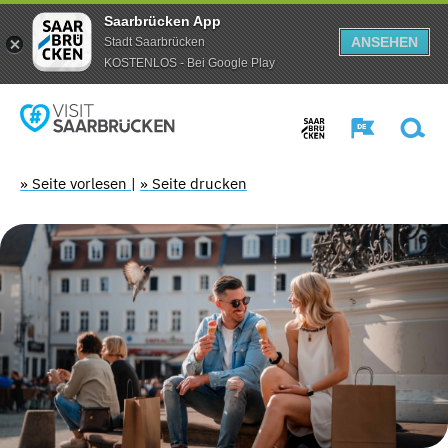
Saarbrücken App
ANSEHEN
Stadt Saarbrücken
KOSTENLOS - Bei Google Play
» Seite vorlesen
|
» Seite drucken