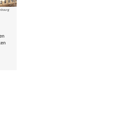
embourg
len
ken