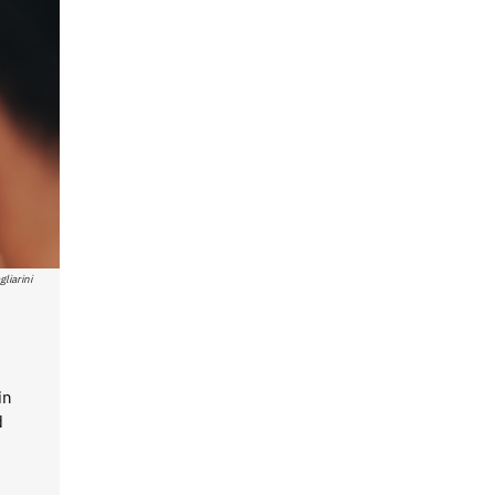
liarini
in
d