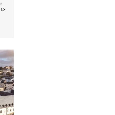
e
 ab