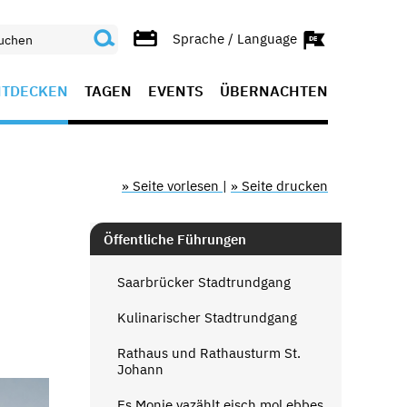
Sprache / Language
NTDECKEN
TAGEN
EVENTS
ÜBERNACHTEN
» Seite vorlesen
|
» Seite drucken
Öffentliche Führungen
Saarbrücker Stadtrundgang
Kulinarischer Stadtrundgang
Rathaus und Rathausturm St.
Johann
Es Monie vazählt eisch mol ebbes