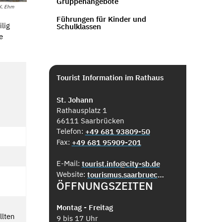
Gruppenangebote
 K. Ehm
Führungen für Kinder und
lig
Schulklassen
e
Tourist Information im Rathaus
St. Johann
Rathausplatz 1
66111 Saarbrücken
Telefon:
+49 681 93809-50
Fax:
+49 681 95909-201
E-Mail:
tourist.info@city-sb.de
Website:
tourismus.saarbruecken.de
ÖFFNUNGSZEITEN
Montag - Freitag
llten
9 bis 17 Uhr