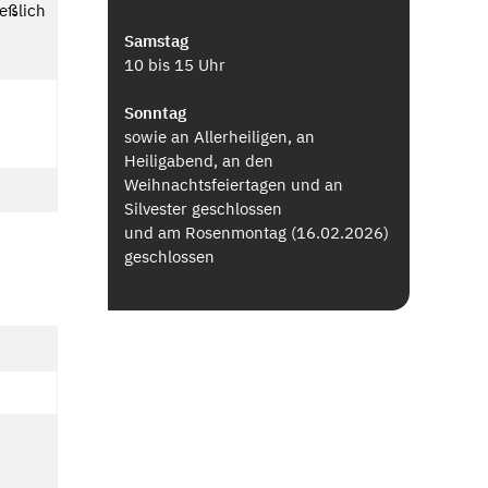
ießlich
Samstag
10 bis 15 Uhr
Sonntag
sowie an Allerheiligen, an
Heiligabend, an den
Weihnachtsfeiertagen und an
Silvester geschlossen
und am Rosenmontag (16.02.2026)
geschlossen
.