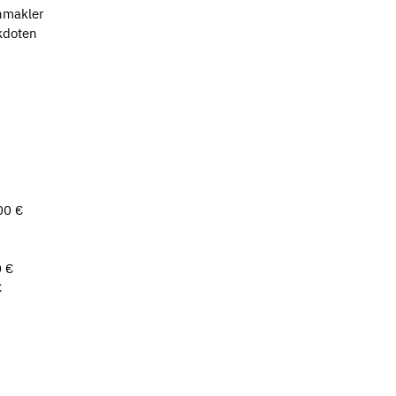
nmakler
kdoten
00 €
0 €
€