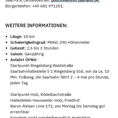
SaarForst Landesbetrieb:
poststelle@sfl.saarland.de
,
Bürgertelefon: +49 681 971201.
WEITERE INFORMATIONEN:
Länge:
10 km
Schwierigkeitsgrad:
Mittel; 290 Höhenmeter
Gehzeit:
2,5 bis 3 Stunden
Saison:
Ganzjährig
Anfahrt ÖPNV:
Startpunkt Riegelsberg Waldstraße
Saarbahnhaltestelle S 1 Riegelsberg Süd, von da ca. 10
Min. Fußweg, die Saarbahn fährt 2 – 4 mal pro Stunde,
jeden Tag
Startpunkt Holz, Rödelbachstraße
Haltestellen Heusweiler-Holz, Friedhof.
Baron-Reisen Linie 172, von Montag bis Samstag gut
erreichbar
Sonntags nicht wanderfreundlich erreichbar