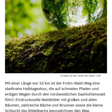
Urwald vor den Toren der Stadt - LHS
Mit einer Länge von 10 km ist der Frohn-Wald-Weg eine
stadtnahe Halbtagestour, die auf schmalen Pfaden und
erdigen Wegen durch den nordwestlichen Saarkohlenwald
führt. Eindrucksvolle Waldbilder mit großen und alten
Bäumen, zahlreiche Bäche und Brunnen sowie die kleine
Schlucht des Rödelbachs kennzeichnen den Weg.