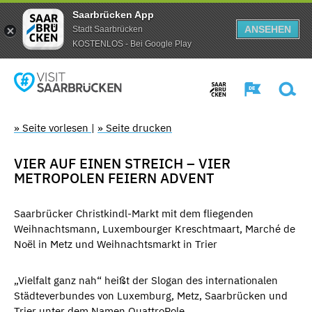
Saarbrücken App
ANSEHEN
Stadt Saarbrücken
KOSTENLOS - Bei Google Play
» Seite vorlesen
|
» Seite drucken
VIER AUF EINEN STREICH – VIER
METROPOLEN FEIERN ADVENT
Saarbrücker Christkindl-Markt mit dem fliegenden
Weihnachtsmann, Luxembourger Kreschtmaart, Marché de
Noël in Metz und Weihnachtsmarkt in Trier
„Vielfalt ganz nah“ heißt der Slogan des internationalen
Städteverbundes von Luxemburg, Metz, Saarbrücken und
Trier unter dem Namen QuattroPole.