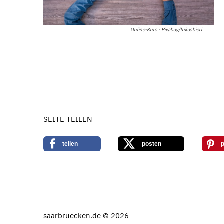
Online-Kurs - Pixabay/lukasbieri
SEITE TEILEN
teilen
posten
p
saarbruecken.de © 2026