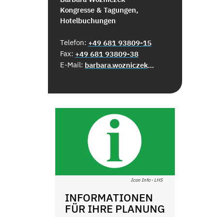
Kongresse & Tagungen,
Hotelbuchungen
Telefon:
+49 681 93809-15
Fax:
+49 681 93809-38
E-Mail:
barbara.wozniczek@city-sb.de
Icon Info - LHS
INFORMATIONEN
FÜR IHRE PLANUNG