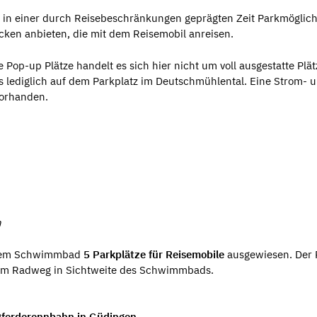
in einer durch Reisebeschränkungen geprägten Zeit Parkmöglich
cken anbieten, die mit dem Reisemobil anreisen.
op-up Plätze handelt es sich hier nicht um voll ausgestatte Plät
 lediglich auf dem Parkplatz im Deutschmühlental. Eine Strom- 
vorhanden.
n
r dem Schwimmbad
5 Parkplätze für Reisemobile
ausgewiesen. Der 
isch am Radweg in Sichtweite des Schwimmbads.
 Pferderennbahn in Güdingen