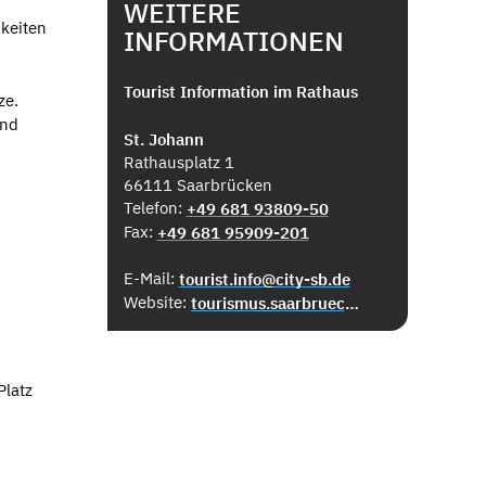
WEITERE
keiten
INFORMATIONEN
Tourist Information im Rathaus
ze.
und
St. Johann
Rathausplatz 1
66111 Saarbrücken
Telefon:
+49 681 93809-50
Fax:
+49 681 95909-201
E-Mail:
tourist.info@city-sb.de
Website:
tourismus.saarbruecken.de
Platz