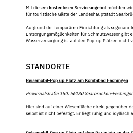
Mit diesem
kostenlosen Serviceangebot
möchten wir 
für touristische Gäste der Landeshauptstadt Saarbrü
Aufgrund der temporären Einrichtung als sogenannte P
Entsorgungsmöglichkeiten für Schmutzwasser gibt es
Wasserversorgung ist auf den Pop-up Plätzen nicht 
STANDORTE
Reisemobil-Pop up Platz am Kombibad Fechingen
Provinzialstraße 180, 66130 Saarbrücken-Fechinge
Hier sind auf einer Wiesenfläche direkt gegenübe
selbst ist nicht befestigt. Er liegt ruhig und idyll
Reisemobil-Pop up Platz auf dem Parkplatz an der