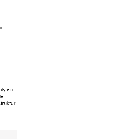
rt
alypso
der
struktur