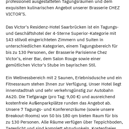
professionell ausgestatteten Tagungsräumen und dem
exquisiten kulinarischen Angebot unserer Brasserie CHEZ
VICTOR’S.
Das Victor's Residenz-Hotel Saarbrücken ist ein Tagungs-
und Geschäftshotel der 4-Sterne Superior-Kategorie mit
143 stilvoll eingerichteten Zimmern und Suiten in
unterschiedlichen Kategorien, einem Tagungsbereich für
bis zu 130 Personen, der Brasserie Parisienne Chez
Victor's, einer Bar, dem Salon Rouge sowie einer
gemütlichen Victor's Stube im bayrischen Stil.
Ein Wellnessbereich mit 2 Saunen, Erlebnisdusche und ein
Fitnessraum stehen Ihnen zur Verfügung. Unser Hotel liegt
innenstadtnah und sehr verkehrsgünstig zur Autobahn
A620. Die Tiefgarage (pro Tag: 9,00 €) und ausreichend
kostenfreie Außenparkplätze runden das Angebot ab.
Unsere 7 Tagungs- und Konferenzräume (sowie unsere
Breakout-Rooms) von 50 bis 180 qm bieten Raum für bis
zu 130 Personen. Alle Räume verfügen über Teppichboden,
Tageslicht und sind komplett abzudunkeln. Kostenfreies