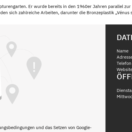
ulpturengarten. Er wurde bereits in den 1960er Jahren parallel z
en sich zahlreiche Arbeiten, darunter die Bronzeplastik „Vénus sa
DAT
Name
Adress
Telefon
Websit
ÖFF
Diensta
Mittwo
zungsbedingungen und das Setzen von Google-