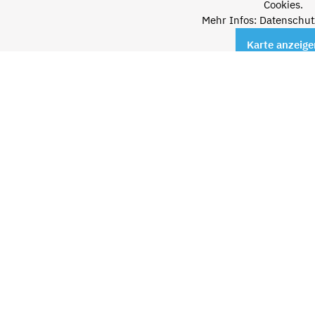
Cookies.
Mehr Infos: Datenschut
Karte anzeige
MÖGLICHKEITEN
Barrierefrei
Für Gruppen
EINBLICKE IN LOKALITÄT