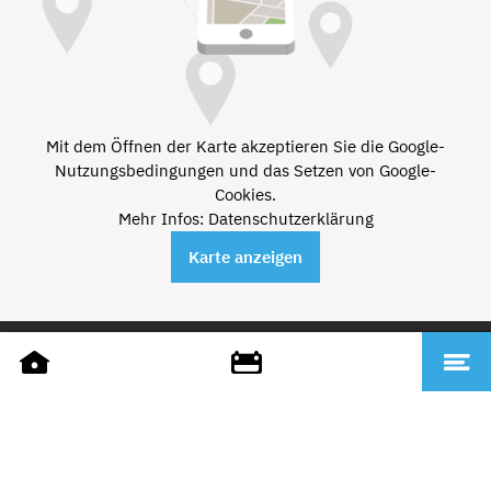
Mit dem Öffnen der Karte akzeptieren Sie die Google-
Nutzungsbedingungen und das Setzen von Google-
Cookies.
Mehr Infos: Datenschutzerklärung
Karte anzeigen
DATEN
Name
Stand Up Paddleverleih Trick17
Adresse
Koßmannstraße, 66119 Saarbrücken
Telefon
+49 651 17072985
E-Mail
info@trick17-trier.de