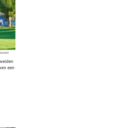
ce GmbH
 weiden
kken een