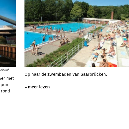
verband
Op naar de zwembaden van Saarbrücken.
ever met
ndpunt
» meer lezen
n rond