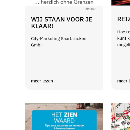
Kontour
REI
WIJ STAAN VOOR JE
KLAAR!
Hoe re
kunt k
City-Marketing Saarbrücken
mogel
GmbH
meer lezen
meer 