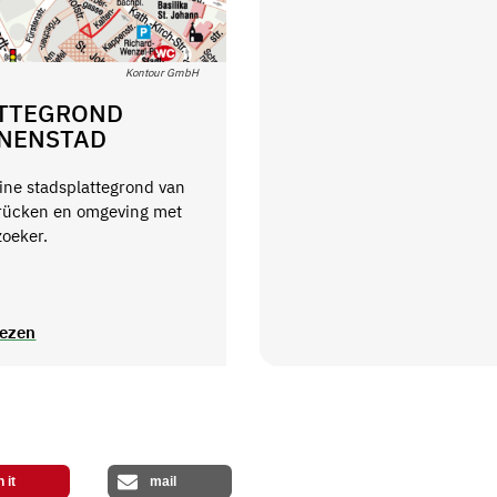
Kontour GmbH
TTEGROND
NENSTAD
ine stadsplattegrond van
rücken en omgeving met
zoeker.
lezen
n it
mail