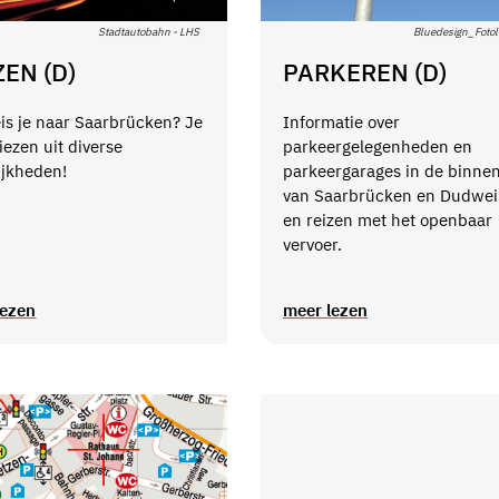
Stadtautobahn - LHS
Bluedesign_Fotol
ZEN (D)
PARKEREN (D)
is je naar Saarbrücken? Je
Informatie over
iezen uit diverse
parkeergelegenheden en
ijkheden!
parkeergarages in de binne
van Saarbrücken en Dudwei
en reizen met het openbaar
vervoer.
lezen
meer lezen