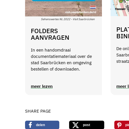
Sehenswertes NL 2022 - Visit Saarbrücken
PLA
FOLDERS
BIN
AANVRAGEN
De onl
In een handomdraai
Saarb
documentatiemateriaal over de
straat
stad Saarbrücken en omgeving
bestellen of downloaden.
meer lezen
meer 
SHARE PAGE
delen
post
pi