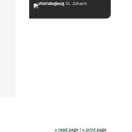
» read page
|
» print page