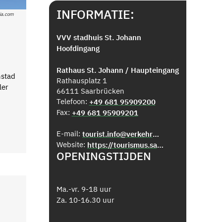
INFORMATIE:
ia.com
VVV stadhuis St. Johann
Hoofdingang
Rathaus St. Johann / Haupteingang
nstad
Rathausplatz 1
ler
66111 Saarbrücken
Telefoon:
+49 681 95909200
Fax:
+49 681 95909201
E-mail:
tourist.info@verkehrsverein-sb.de
Website:
https://tourismus.saarbruecken.de/service/tourist_information
OPENINGSTIJDEN
Ma.-vr. 9-18 uur
Za. 10-16.30 uur