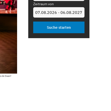
Zeitraum von
co de Swart