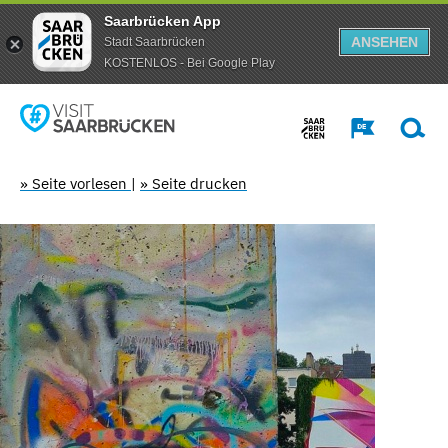
Saarbrücken App
ANSEHEN
Stadt Saarbrücken
KOSTENLOS - Bei Google Play
» Seite vorlesen
|
» Seite drucken