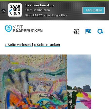
Saarbrücken App
ANSEHEN
Stadt Saarbrücken
KOSTENLOS - Bei Google Play
» Seite vorlesen
|
» Seite drucken