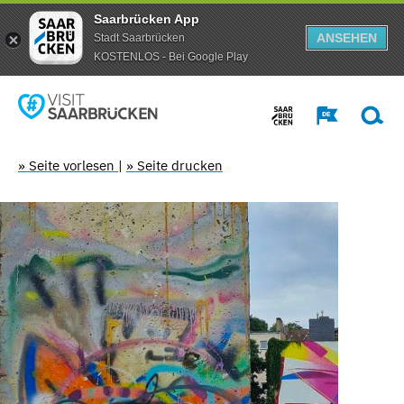
Saarbrücken App
ANSEHEN
Stadt Saarbrücken
KOSTENLOS - Bei Google Play
» Seite vorlesen
|
» Seite drucken