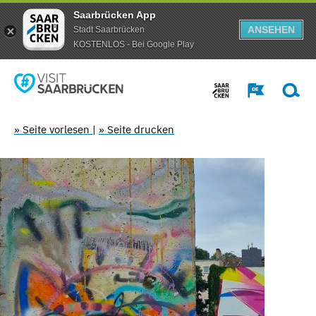
Saarbrücken App
ANSEHEN
Stadt Saarbrücken
KOSTENLOS - Bei Google Play
» Seite vorlesen
|
» Seite drucken