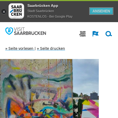
Saarbrücken App
ANSEHEN
Stadt Saarbrücken
KOSTENLOS - Bei Google Play
» Seite vorlesen
|
» Seite drucken