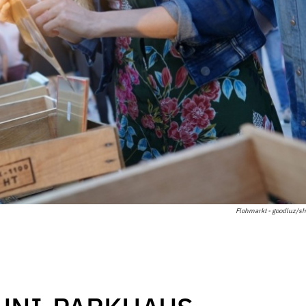
Flohmarkt - goodluz/sh