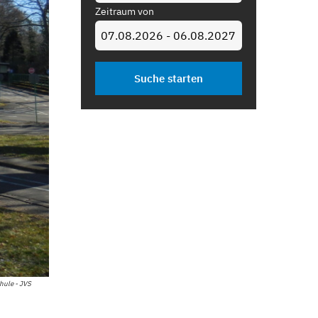
Zeitraum von
ule - JVS