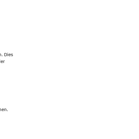
n. Dies
der
nen.