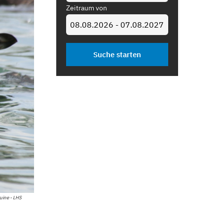
Zeitraum von
uine - LHS