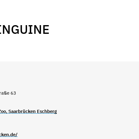
INGUINE
traße 63
 Zoo, Saarbrücken Eschberg
cken.de/